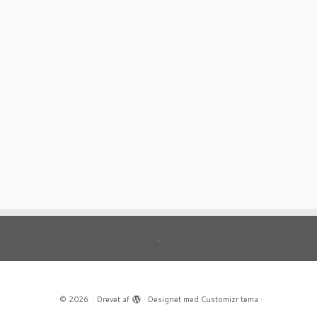
.
·
© 2026
·
Drevet af
·
Designet med
Customizr tema
·