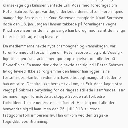
kransekage og i kulissen ventede Erik Voss med foredraget om
Peter Sabroe. Noget var dog anderledes denne aften. Foreningens
mangeårige faste pianist Knud Sørensen manglede. Knud Sørensen
døde den 18. jan. Jørgen Hansen takkede på foreningens vegne
Knud Sørensen for de mange sange han bidrog med, samt de mange
timer han tilbragte bag klaveret.
Da medlemmerne havde nydt champagnen og kransekagen, var
turen kommet til fortællingen om Peter Sabroe … og Erik Voss gik
lige til sagen fra starten med gode optegnelser og billeder på
PowerPoint. En mand der virkelig havde sat sig ind i Peter Sabroes
liv og levned. Ikke at forglemme den humor han ligger i sine
fortællinger. Han kom viden om, havde besøgt mange af stederne
han omtalte. Der skal ikke herske tvivl om, at Erik Voss lagde stor
vægt på Sabroes betydning for de ringest stillede i samfundet, især
børnene. Ingen formåede at stoppe Sabroe i at forbedre
forholdene for de nederste i samfundet. Han tog mod alle der
henvendte sig til ham. Men den 26. juli 1913 sluttede
fattigdomsforkæmperens liv. Han omkom ved den tragiske
togulykke ved Bramming.