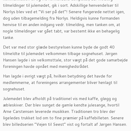
tilmeldinger til julemødet, gik i sort. Adskillige henvendelser til
Norlys blev ved et ”Vi ser på det”! Senere fungerede nettet igen,
dog uden tilbagemelding fra Norlys. Heldigvis kunne formanden
henvise til en anden indgang vedr. tilmelding, men tanken om, at
nogle tilmeldinger var gået tabt, var bestemt ikke en behagelig
tanke.
Det var med stor glæde bestyrelsen kunne byde de godt 40
tilmeldte til julemødet velkommen tilbage sognehuset. Jørgen
Hansen lagde i sin velkomsttale, stor vægt på det gode samarbejde
foreningen havde opnået med menighedsrådet.
Han lagde i øvrigt vægt på, hvilken betydning det havde for
medlemmerne, at foreningens arrangementer bliver henlagt til
sognehuset.
Julemødet blev afholdt på traditionel vis med kaffe, gløgg og
æbleskiver. Der blev sunget de gamle kendte julesange, hvortil
Arne Carstensen leverede musikken. Traditionen tro blev der
ligeledes trukket lod om to fine præmier på kaffebilleten. Senere
blev billedserien ”Vejen til Seest” vist og fortalt af Jørgen Hansen.